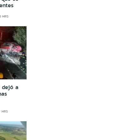
entes
06 HRS
 dejó a
nas
3 HRS