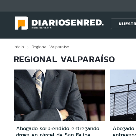
Click acá para ir directamente al contenido
NUESTR
Inicio
Regional
Valparaíso
REGIONAL VALPARAÍSO
Abogado sorprendido entregando
Abogado 
droga en cárcel de San Felipe
entregan