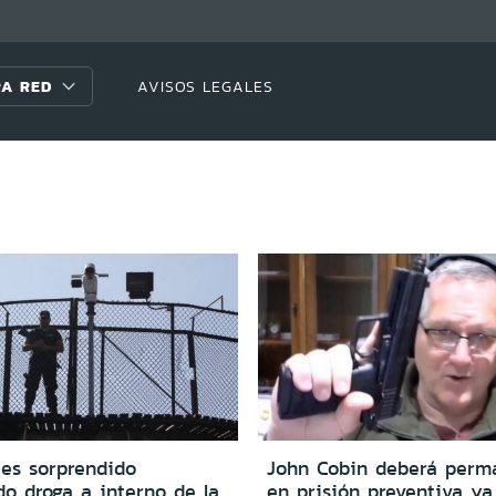
A RED
AVISOS LEGALES
es sorprendido
John Cobin deberá perm
do droga a interno de la
en prisión preventiva ya