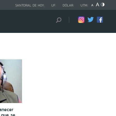
SANTORAL DE HOY:
UF:
DÓLAR:
UTM:
anecer
 que se