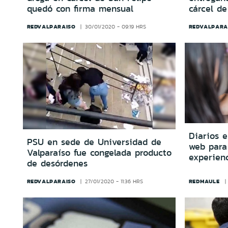
quedó con firma mensual
cárcel de
REDVALPARAISO
REDVALPARA
30/01/2020 - 09:19 HRS
Diarios e
PSU en sede de Universidad de
web para
Valparaíso fue congelada producto
experienc
de desórdenes
REDVALPARAISO
REDMAULE
27/01/2020 - 11:36 HRS