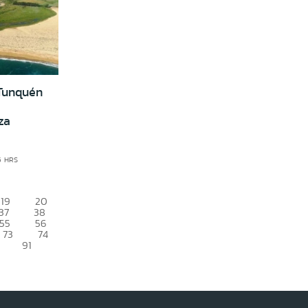
Tunquén
za
5 HRS
19
20
37
38
55
56
73
74
91