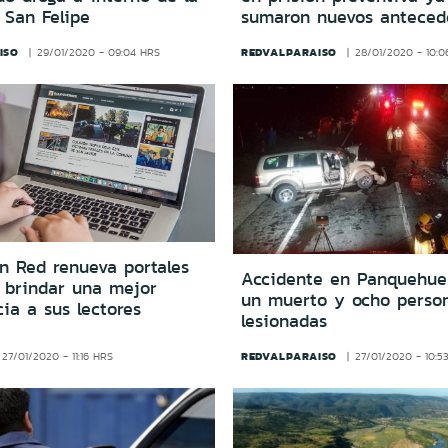
 San Felipe
sumaron nuevos anteced
ISO
REDVALPARAISO
29/01/2020 - 09:04 HRS
28/01/2020 - 10:
n Red renueva portales
Accidente en Panquehue
 brindar una mejor
un muerto y ocho perso
ia a sus lectores
lesionadas
REDVALPARAISO
27/01/2020 - 11:16 HRS
27/01/2020 - 10:5