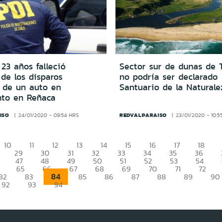
23 años falleció
Sector sur de dunas de 
de los disparos
no podría ser declarado
s de un auto en
Santuario de la Naturale
to en Reñaca
ISO
REDVALPARAISO
24/01/2020 - 09:54 HRS
23/01/2020 - 10:5
10
11
12
13
14
15
16
17
18
29
30
31
32
33
34
35
36
47
48
49
50
51
52
53
54
65
66
67
68
69
70
71
72
84
82
83
85
86
87
88
89
90
92
93
94