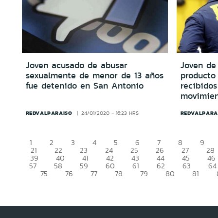
Joven acusado de abusar
Joven de 
sexualmente de menor de 13 años
producto 
fue detenido en San Antonio
recibido
movimien
REDVALPARAISO
REDVALPARA
24/01/2020 - 16:23 HRS
1
2
3
4
5
6
7
8
9
21
22
23
24
25
26
27
28
39
40
41
42
43
44
45
46
57
58
59
60
61
62
63
64
75
76
77
78
79
80
81