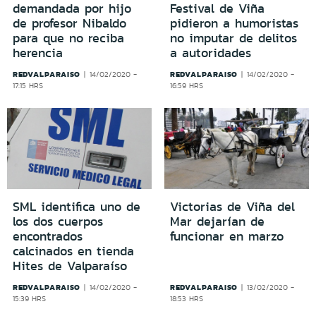
demandada por hijo
Festival de Viña
de profesor Nibaldo
pidieron a humoristas
para que no reciba
no imputar de delitos
herencia
a autoridades
REDVALPARAISO
REDVALPARAISO
14/02/2020 -
14/02/2020 -
17:15 HRS
16:59 HRS
SML identifica uno de
Victorias de Viña del
los dos cuerpos
Mar dejarían de
encontrados
funcionar en marzo
calcinados en tienda
Hites de Valparaíso
REDVALPARAISO
REDVALPARAISO
14/02/2020 -
13/02/2020 -
15:39 HRS
18:53 HRS