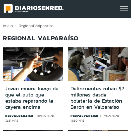
Click acá para ir directamente al contenido
Inicio
Regional
Valparaíso
REGIONAL VALPARAÍSO
Joven muere luego de
Delincuentes roban $7
que el auto que
millones desde
estaba reparando le
boletería de Estación
cayera encima
Barón en Valparaíso
REDVALPARAISO
REDVALPARAISO
18/02/2020 -
17/02/2020 -
12:31 HRS
15:30 HRS