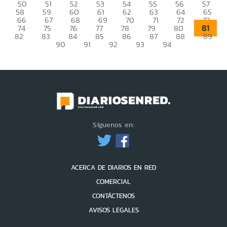
50
51
52
53
54
55
56
57
58
59
60
61
62
63
64
65
66
67
68
69
70
71
72
73
81
74
75
76
77
78
79
80
82
83
84
85
86
87
88
89
90
91
92
93
94
Síguenos en:
ACERCA DE DIARIOS EN RED
COMERCIAL
CONTÁCTENOS
AVISOS LEGALES