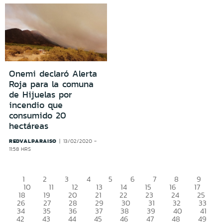
Onemi declaró Alerta
Roja para la comuna
de Hijuelas por
incendio que
consumido 20
hectáreas
REDVALPARAISO
13/02/2020 -
11:58 HRS
1
2
3
4
5
6
7
8
9
10
11
12
13
14
15
16
17
18
19
20
21
22
23
24
25
26
27
28
29
30
31
32
33
34
35
36
37
38
39
40
41
42
43
44
45
46
47
48
49