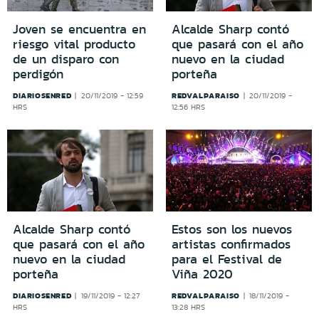
Alcalde Sharp contó
Joven se encuentra en
que pasará con el año
riesgo vital producto
nuevo en la ciudad
de un disparo con
porteña
perdigón
DIARIOSENRED
REDVALPARAISO
20/11/2019 - 12:59
20/11/2019 -
HRS
12:56 HRS
Alcalde Sharp contó
Estos son los nuevos
que pasará con el año
artistas confirmados
nuevo en la ciudad
para el Festival de
porteña
Viña 2020
DIARIOSENRED
REDVALPARAISO
19/11/2019 - 12:27
18/11/2019 -
HRS
13:28 HRS