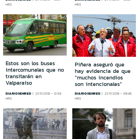
HRS
HRS
Estos son los buses
Piñera aseguró que
intercomunales que no
hay evidencia de que
transitarán en
“muchos incendios
Valparaíso
son intencionales”
DIARIOSENRED
DIARIOSENRED
21/11/2019 - 12:59
21/11/2019 - 08:46
HRS
HRS