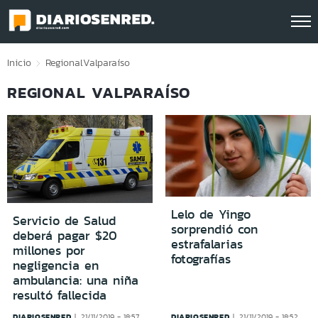
Click acá para ir directamente al contenido
Inicio
Regional
Valparaíso
REGIONAL VALPARAÍSO
Lelo de Yingo
Servicio de Salud
sorprendió con
deberá pagar $20
estrafalarias
millones por
fotografías
negligencia en
ambulancia: una niña
resultó fallecida
DIARIOSENRED
DIARIOSENRED
21/11/2019 - 18:57
21/11/2019 - 18:52