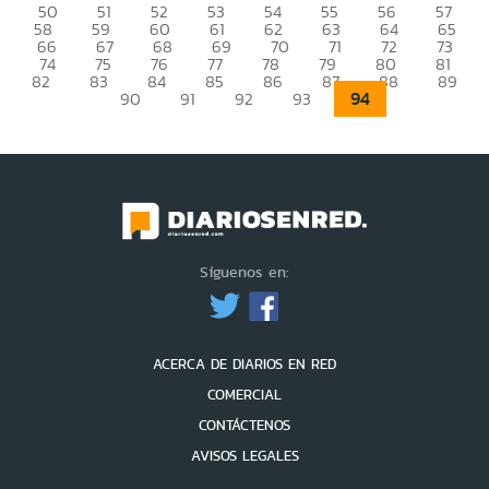
50
51
52
53
54
55
56
57
58
59
60
61
62
63
64
65
66
67
68
69
70
71
72
73
74
75
76
77
78
79
80
81
82
83
84
85
86
87
88
89
94
90
91
92
93
Síguenos en:
ACERCA DE DIARIOS EN RED
COMERCIAL
CONTÁCTENOS
AVISOS LEGALES