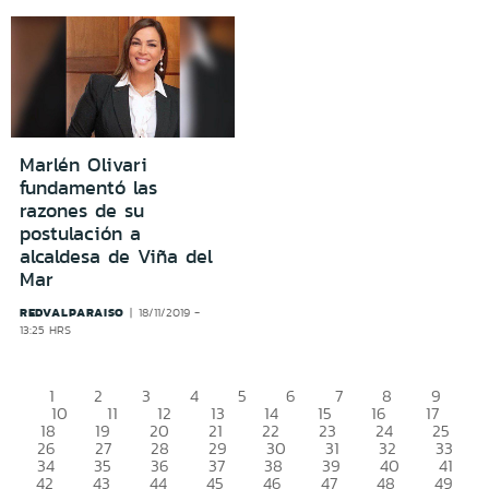
Marlén Olivari
fundamentó las
razones de su
postulación a
alcaldesa de Viña del
Mar
REDVALPARAISO
18/11/2019 -
13:25 HRS
1
2
3
4
5
6
7
8
9
10
11
12
13
14
15
16
17
18
19
20
21
22
23
24
25
26
27
28
29
30
31
32
33
34
35
36
37
38
39
40
41
42
43
44
45
46
47
48
49