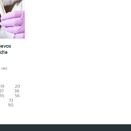
uevos
 día
6 HRS
19
20
37
38
55
56
73
90