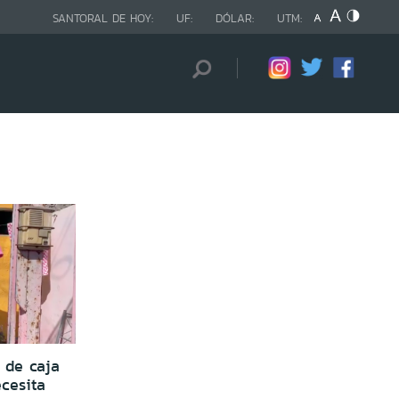
SANTORAL DE HOY:
UF:
DÓLAR:
UTM:
 de caja
ecesita