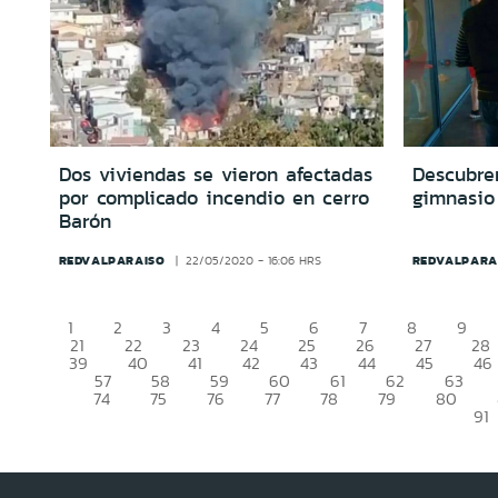
Dos viviendas se vieron afectadas
Descubre
por complicado incendio en cerro
gimnasio
Barón
REDVALPARAISO
REDVALPARA
22/05/2020 - 16:06 HRS
1
2
3
4
5
6
7
8
9
21
22
23
24
25
26
27
28
39
40
41
42
43
44
45
46
57
58
59
60
61
62
63
74
75
76
77
78
79
80
91