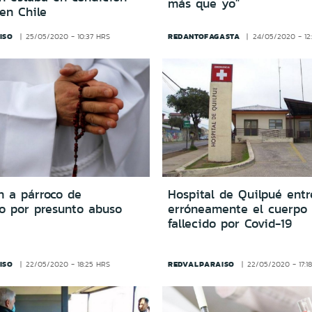
más que yo"
 en Chile
ISO
REDANTOFAGASTA
25/05/2020 - 10:37 HRS
24/05/2020 - 12
n a párroco de
Hospital de Quilpué ent
so por presunto abuso
erróneamente el cuerpo
fallecido por Covid-19
ISO
REDVALPARAISO
22/05/2020 - 18:25 HRS
22/05/2020 - 17:1