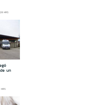
:28 HRS
regó
 de un
8 HRS