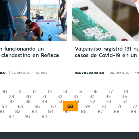
n funcionando un
Valparaíso registró 131 n
 clandestino en Reñaca
casos de Covid-19 en un
ISO
REDVALPARAISO
22/05/2020 - 11:12 HRS
20/05/2020 - 17:1
10
11
12
13
14
15
16
17
18
29
30
31
32
33
34
35
36
47
48
49
50
51
52
53
54
68
64
65
66
67
69
70
71
72
81
82
83
84
85
86
87
88
89
92
93
94