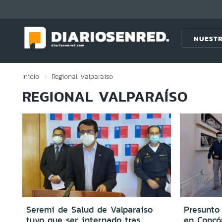
Click acá para ir directamente al contenido
NUESTR
Inicio
Regional
Valparaíso
REGIONAL VALPARAÍSO
Seremi de Salud de Valparaíso
Presunto
tuvo que ser internado tras
en Concó