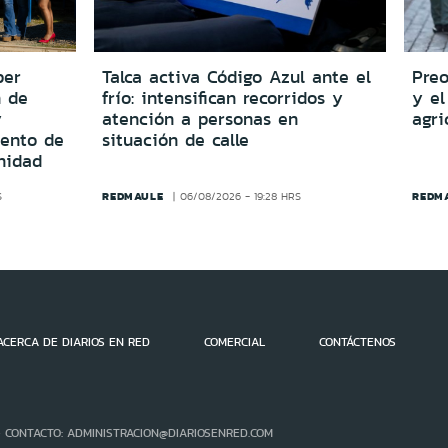
per
Talca activa Código Azul ante el
Preo
n de
frío: intensifican recorridos y
y el
y
atención a personas en
agri
iento de
situación de calle
nidad
REDMAULE
REDM
S
06/08/2026 - 19:28 HRS
ACERCA DE DIARIOS EN RED
COMERCIAL
CONTÁCTENOS
- CONTACTO: ADMINISTRACION@DIARIOSENRED.COM