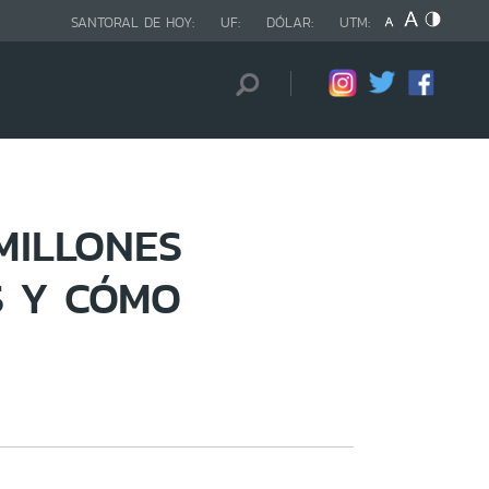
SANTORAL DE HOY:
UF:
DÓLAR:
UTM:
 MILLONES
S Y CÓMO