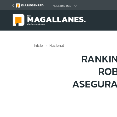
Click acá para ir directamente al contenido
NUESTRA RED
Inicio
Nacional
RANKIN
ROB
ASEGURA