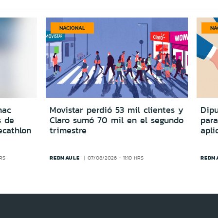
NACIONAL
NA
nac
Movistar perdió 53 mil clientes y
Dipu
s de
Claro sumó 70 mil en el segundo
para
ecathlon
trimestre
apli
REDMAULE
REDM
HRS
07/08/2026 - 11:10 HRS