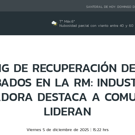
SANTORAL DE HOY:
DOMINGO D
Tª Máx:
6
º
Nubosidad parcial con viento entre 40 y 60
G DE RECUPERACIÓN D
ADOS EN LA RM: INDUS
DORA DESTACA A COM
LIDERAN
Viernes 5 de diciembre de 2025
15:22 hrs