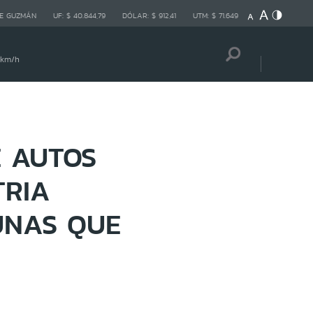
E GUZMÁN
UF:
$ 40.844,79
DÓLAR:
$ 912,41
UTM:
$ 71.649
 km/h
E AUTOS
TRIA
UNAS QUE