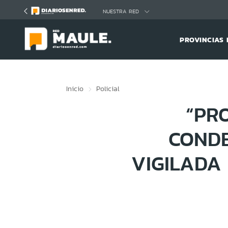
Click acá para ir directamente al contenido
NUESTRA RED
PROVINCIAS 
Inicio
Policial
“PR
CONDE
VIGILADA