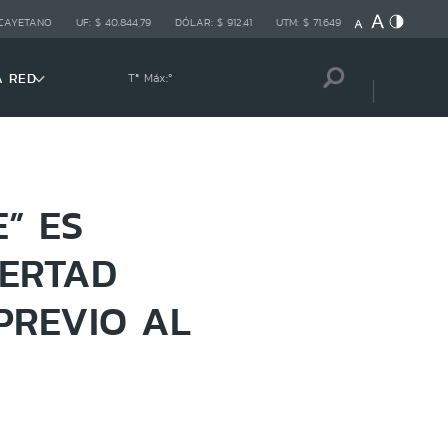
 CAYETANO
UF:
$ 40.844,79
DÓLAR:
$ 912,41
UTM:
$ 71.649
A RED
Tª Máx:
º
” ES
BERTAD
PREVIO AL