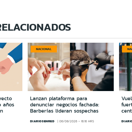
RELACIONADOS
NACIONAL
NA
yecto
Lanzan plataforma para
Vuel
o años
denunciar negocios fachada:
fuer
in
Barberías lideran sospechas
cent
DIARIOSENRED
DIARI
06/08/2026 - 16:16 HRS