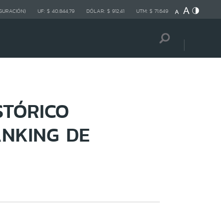
GURACIÓN)
UF:
$ 40.844,79
DÓLAR:
$ 912,41
UTM:
$ 71.649
STÓRICO
NKING DE