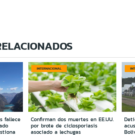
RELACIONADOS
INTERNACIONAL
IN
s fallece
Confirman dos muertes en EE.UU.
Deti
vado
por brote de ciclosporiasis
acus
estiona
asociado a lechugas
Boli