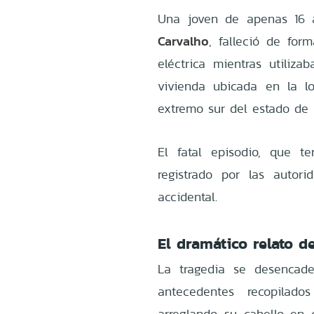
Una joven de apenas 16 
Carvalho
, falleció de for
eléctrica mientras utiliz
vivienda ubicada en la
l
extremo sur del estado de B
El fatal episodio, que t
registrado por las autor
accidental.
El dramático relato d
La tragedia se desencad
antecedentes recopilad
arreglando su cabello e