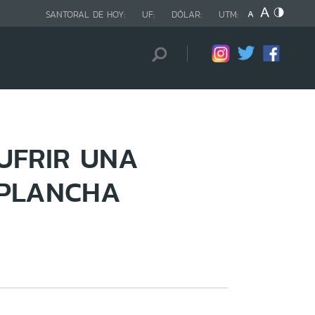
SANTORAL DE HOY:
UF:
DÓLAR:
UTM:
UFRIR UNA
 PLANCHA