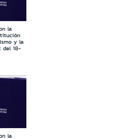
on la
titución
ismo y la
z del 18-
on la