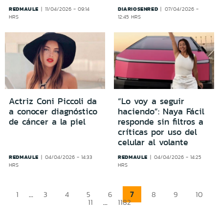
REDMAULE
DIARIOSENRED
11/04/2026 - 09:14
07/04/2026 -
HRS
12:45 HRS
Actriz Coni Piccoli da
“Lo voy a seguir
a conocer diagnóstico
haciendo”: Naya Fácil
de cáncer a la piel
responde sin filtros a
críticas por uso del
celular al volante
REDMAULE
REDMAULE
04/04/2026 - 14:33
04/04/2026 - 14:25
HRS
HRS
...
7
1
3
4
5
6
8
9
10
...
11
1182