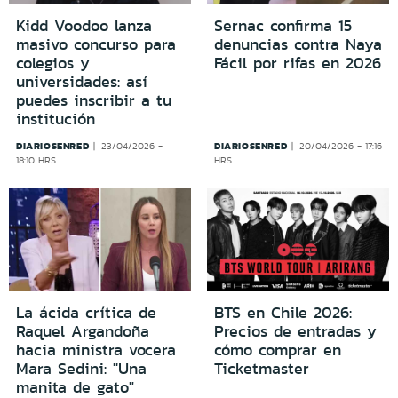
Kidd Voodoo lanza
Sernac confirma 15
masivo concurso para
denuncias contra Naya
colegios y
Fácil por rifas en 2026
universidades: así
puedes inscribir a tu
institución
DIARIOSENRED
DIARIOSENRED
23/04/2026 -
20/04/2026 - 17:16
18:10 HRS
HRS
La ácida crítica de
BTS en Chile 2026:
Raquel Argandoña
Precios de entradas y
hacia ministra vocera
cómo comprar en
Mara Sedini: ''Una
Ticketmaster
manita de gato"